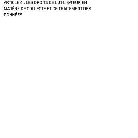
ARTICLE 4 : LES DROITS DE L’UTILISATEUR EN
MATIÈRE DE COLLECTE ET DE TRAITEMENT DES
DONNÉES
Tout utilisateur concerné par le traitement de ses
données personnelles peut se prévaloir des
droits suivants, en application du règlement
européen 2016/679 et de la Loi Informatique et
Liberté (Loi 78-17 du 6 janvier 1978) :
Droit d’accès, de rectification et droit à
l’effacement des données (posés respectivement
aux articles 15, 16 et 17 du RGPD) ;
Droit à la portabilité des données (article 20 du
RGPD) ;
Droit à la limitation (article 18 du RGPD) et à
l’opposition du traitement des données (article 21
du RGPD) ;
Droit de ne pas faire l’objet d’une décision fondée
exclusivement sur un procédé automatisé ;
Droit de déterminer le sort des données après la
mort ;
Droit de saisir l’autorité de contrôle compétente